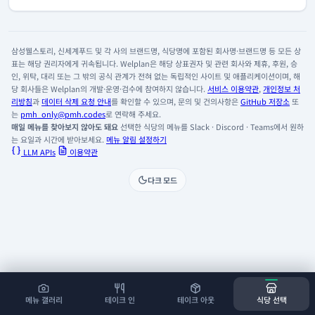
삼성웰스토리, 신세계푸드 및 각 사의 브랜드명, 식당명에 포함된 회사명·브랜드명 등 모든 상
표는 해당 권리자에게 귀속됩니다. Welplan은 해당 상표권자 및 관련 회사와 제휴, 후원, 승
인, 위탁, 대리 또는 그 밖의 공식 관계가 전혀 없는 독립적인 사이트 및 애플리케이션이며, 해
당 회사들은 Welplan의 개발·운영·검수에 참여하지 않습니다.
서비스 이용약관
,
개인정보 처
리방침
과
데이터 삭제 요청 안내
를 확인할 수 있으며, 문의 및 건의사항은
GitHub 저장소
또
는
pmh_only@pmh.codes
로 연락해 주세요.
매일 메뉴를 찾아보지 않아도 돼요
선택한 식당의 메뉴를 Slack · Discord · Teams에서 원하
는 요일과 시간에 받아보세요.
메뉴 알림 설정하기
LLM APIs
이용약관
다크 모드
메뉴 갤러리
테이크 인
테이크 아웃
식당 선택