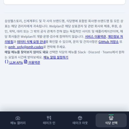
삼성웰스토리, 신세계푸드 및 각 사의 브랜드명, 식당명에 포함된 회사명·브랜드명 등 모든 상
표는 해당 권리자에게 귀속됩니다. Welplan은 해당 상표권자 및 관련 회사와 제휴, 후원, 승
인, 위탁, 대리 또는 그 밖의 공식 관계가 전혀 없는 독립적인 사이트 및 애플리케이션이며, 해
당 회사들은 Welplan의 개발·운영·검수에 참여하지 않습니다.
서비스 이용약관
,
개인정보 처
리방침
과
데이터 삭제 요청 안내
를 확인할 수 있으며, 문의 및 건의사항은
GitHub 저장소
또
는
pmh_only@pmh.codes
로 연락해 주세요.
매일 메뉴를 찾아보지 않아도 돼요
선택한 식당의 메뉴를 Slack · Discord · Teams에서 원하
는 요일과 시간에 받아보세요.
메뉴 알림 설정하기
LLM APIs
이용약관
메뉴 갤러리
테이크 인
테이크 아웃
식당 선택