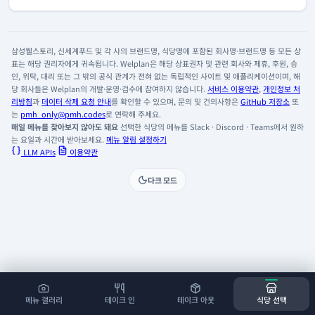
삼성웰스토리, 신세계푸드 및 각 사의 브랜드명, 식당명에 포함된 회사명·브랜드명 등 모든 상
표는 해당 권리자에게 귀속됩니다. Welplan은 해당 상표권자 및 관련 회사와 제휴, 후원, 승
인, 위탁, 대리 또는 그 밖의 공식 관계가 전혀 없는 독립적인 사이트 및 애플리케이션이며, 해
당 회사들은 Welplan의 개발·운영·검수에 참여하지 않습니다.
서비스 이용약관
,
개인정보 처
리방침
과
데이터 삭제 요청 안내
를 확인할 수 있으며, 문의 및 건의사항은
GitHub 저장소
또
는
pmh_only@pmh.codes
로 연락해 주세요.
매일 메뉴를 찾아보지 않아도 돼요
선택한 식당의 메뉴를 Slack · Discord · Teams에서 원하
는 요일과 시간에 받아보세요.
메뉴 알림 설정하기
LLM APIs
이용약관
다크 모드
메뉴 갤러리
테이크 인
테이크 아웃
식당 선택