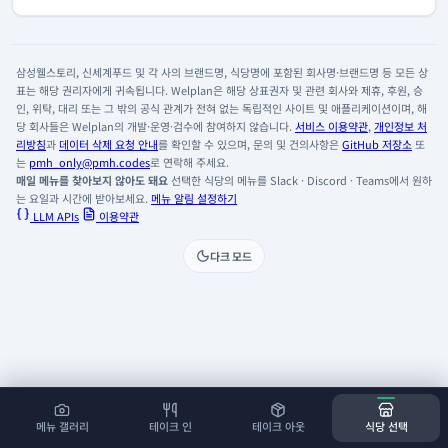
삼성웰스토리, 신세계푸드 및 각 사의 브랜드명, 식당명에 포함된 회사명·브랜드명 등 모든 상
표는 해당 권리자에게 귀속됩니다. Welplan은 해당 상표권자 및 관련 회사와 제휴, 후원, 승
인, 위탁, 대리 또는 그 밖의 공식 관계가 전혀 없는 독립적인 사이트 및 애플리케이션이며, 해
당 회사들은 Welplan의 개발·운영·검수에 참여하지 않습니다.
서비스 이용약관
,
개인정보 처
리방침
과
데이터 삭제 요청 안내
를 확인할 수 있으며, 문의 및 건의사항은
GitHub 저장소
또
는
pmh_only@pmh.codes
로 연락해 주세요.
매일 메뉴를 찾아보지 않아도 돼요
선택한 식당의 메뉴를 Slack · Discord · Teams에서 원하
는 요일과 시간에 받아보세요.
메뉴 알림 설정하기
LLM APIs
이용약관
다크 모드
메뉴 갤러리
테이크 인
테이크 아웃
식당 선택