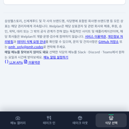
삼성웰스토리, 신세계푸드 및 각 사의 브랜드명, 식당명에 포함된 회사명·브랜드명 등 모든 상
표는 해당 권리자에게 귀속됩니다. Welplan은 해당 상표권자 및 관련 회사와 제휴, 후원, 승
인, 위탁, 대리 또는 그 밖의 공식 관계가 전혀 없는 독립적인 사이트 및 애플리케이션이며, 해
당 회사들은 Welplan의 개발·운영·검수에 참여하지 않습니다.
서비스 이용약관
,
개인정보 처
리방침
과
데이터 삭제 요청 안내
를 확인할 수 있으며, 문의 및 건의사항은
GitHub 저장소
또
는
pmh_only@pmh.codes
로 연락해 주세요.
매일 메뉴를 찾아보지 않아도 돼요
선택한 식당의 메뉴를 Slack · Discord · Teams에서 원하
는 요일과 시간에 받아보세요.
메뉴 알림 설정하기
LLM APIs
이용약관
메뉴 갤러리
테이크 인
테이크 아웃
식당 선택