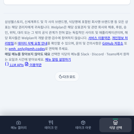
삼성웰스토리, 신세계푸드 및 각 사의 브랜드명, 식당명에 포함된 회사명·브랜드명 등 모든 상
표는 해당 권리자에게 귀속됩니다. Welplan은 해당 상표권자 및 관련 회사와 제휴, 후원, 승
인, 위탁, 대리 또는 그 밖의 공식 관계가 전혀 없는 독립적인 사이트 및 애플리케이션이며, 해
당 회사들은 Welplan의 개발·운영·검수에 참여하지 않습니다.
서비스 이용약관
,
개인정보 처
리방침
과
데이터 삭제 요청 안내
를 확인할 수 있으며, 문의 및 건의사항은
GitHub 저장소
또
는
pmh_only@pmh.codes
로 연락해 주세요.
매일 메뉴를 찾아보지 않아도 돼요
선택한 식당의 메뉴를 Slack · Discord · Teams에서 원하
는 요일과 시간에 받아보세요.
메뉴 알림 설정하기
LLM APIs
이용약관
다크 모드
메뉴 갤러리
테이크 인
테이크 아웃
식당 선택