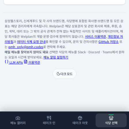
삼성웰스토리, 신세계푸드 및 각 사의 브랜드명, 식당명에 포함된 회사명·브랜드명 등 모든 상
표는 해당 권리자에게 귀속됩니다. Welplan은 해당 상표권자 및 관련 회사와 제휴, 후원, 승
인, 위탁, 대리 또는 그 밖의 공식 관계가 전혀 없는 독립적인 사이트 및 애플리케이션이며, 해
당 회사들은 Welplan의 개발·운영·검수에 참여하지 않습니다.
서비스 이용약관
,
개인정보 처
리방침
과
데이터 삭제 요청 안내
를 확인할 수 있으며, 문의 및 건의사항은
GitHub 저장소
또
는
pmh_only@pmh.codes
로 연락해 주세요.
매일 메뉴를 찾아보지 않아도 돼요
선택한 식당의 메뉴를 Slack · Discord · Teams에서 원하
는 요일과 시간에 받아보세요.
메뉴 알림 설정하기
LLM APIs
이용약관
다크 모드
메뉴 갤러리
테이크 인
테이크 아웃
식당 선택