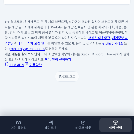
삼성웰스토리, 신세계푸드 및 각 사의 브랜드명, 식당명에 포함된 회사명·브랜드명 등 모든 상
표는 해당 권리자에게 귀속됩니다. Welplan은 해당 상표권자 및 관련 회사와 제휴, 후원, 승
인, 위탁, 대리 또는 그 밖의 공식 관계가 전혀 없는 독립적인 사이트 및 애플리케이션이며, 해
당 회사들은 Welplan의 개발·운영·검수에 참여하지 않습니다.
서비스 이용약관
,
개인정보 처
리방침
과
데이터 삭제 요청 안내
를 확인할 수 있으며, 문의 및 건의사항은
GitHub 저장소
또
는
pmh_only@pmh.codes
로 연락해 주세요.
매일 메뉴를 찾아보지 않아도 돼요
선택한 식당의 메뉴를 Slack · Discord · Teams에서 원하
는 요일과 시간에 받아보세요.
메뉴 알림 설정하기
LLM APIs
이용약관
다크 모드
메뉴 갤러리
테이크 인
테이크 아웃
식당 선택