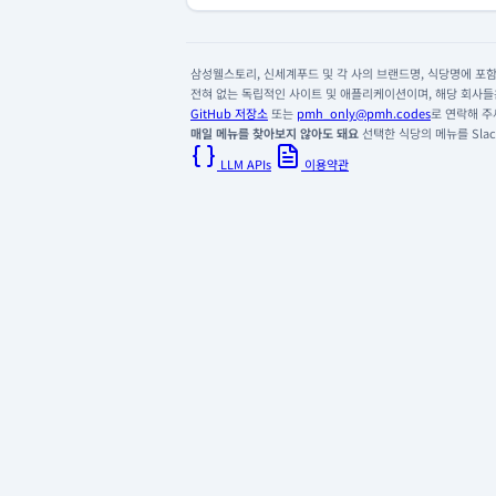
삼성웰스토리, 신세계푸드 및 각 사의 브랜드명, 식당명에 포함된
전혀 없는 독립적인 사이트 및 애플리케이션이며, 해당 회사들은
GitHub 저장소
또는
pmh_only@pmh.codes
로 연락해 주
매일 메뉴를 찾아보지 않아도 돼요
선택한 식당의 메뉴를 Slack
LLM APIs
이용약관