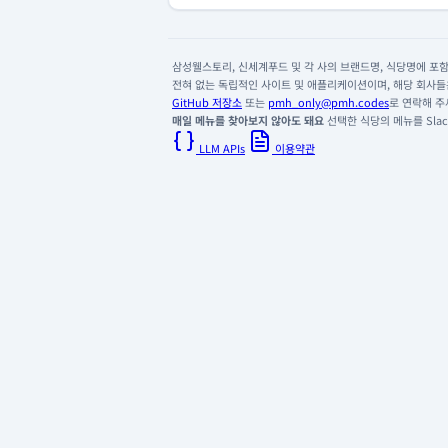
삼성웰스토리, 신세계푸드 및 각 사의 브랜드명, 식당명에 포함된
전혀 없는 독립적인 사이트 및 애플리케이션이며, 해당 회사들은
GitHub 저장소
또는
pmh_only@pmh.codes
로 연락해 주
매일 메뉴를 찾아보지 않아도 돼요
선택한 식당의 메뉴를 Slack
LLM APIs
이용약관