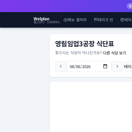
Welplan
메뉴 갤러리
테이크 인
테이
웰스토리 · 신세계푸드
영림임업3공장 식단표
찾으시는 식당이 아니신가요?
-
다른 식당 보기
테이