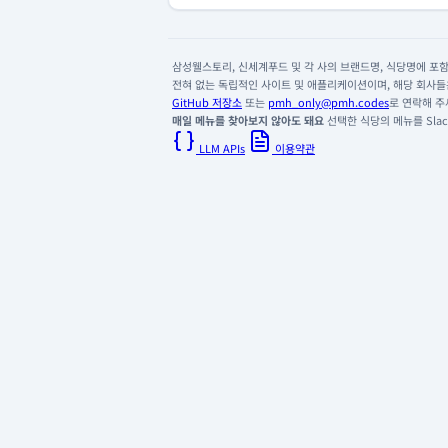
삼성웰스토리, 신세계푸드 및 각 사의 브랜드명, 식당명에 포함된
전혀 없는 독립적인 사이트 및 애플리케이션이며, 해당 회사들은
GitHub 저장소
또는
pmh_only@pmh.codes
로 연락해 주
매일 메뉴를 찾아보지 않아도 돼요
선택한 식당의 메뉴를 Slack
LLM APIs
이용약관