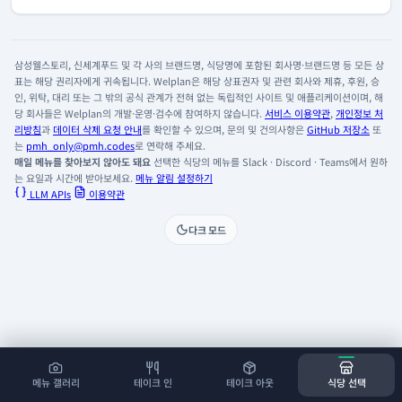
삼성웰스토리, 신세계푸드 및 각 사의 브랜드명, 식당명에 포함된 회사명·브랜드명 등 모든 상
표는 해당 권리자에게 귀속됩니다. Welplan은 해당 상표권자 및 관련 회사와 제휴, 후원, 승
인, 위탁, 대리 또는 그 밖의 공식 관계가 전혀 없는 독립적인 사이트 및 애플리케이션이며, 해
당 회사들은 Welplan의 개발·운영·검수에 참여하지 않습니다.
서비스 이용약관
,
개인정보 처
리방침
과
데이터 삭제 요청 안내
를 확인할 수 있으며, 문의 및 건의사항은
GitHub 저장소
또
는
pmh_only@pmh.codes
로 연락해 주세요.
매일 메뉴를 찾아보지 않아도 돼요
선택한 식당의 메뉴를 Slack · Discord · Teams에서 원하
는 요일과 시간에 받아보세요.
메뉴 알림 설정하기
LLM APIs
이용약관
다크 모드
메뉴 갤러리
테이크 인
테이크 아웃
식당 선택