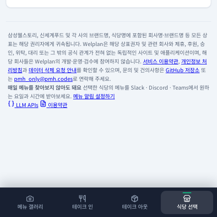
삼성웰스토리, 신세계푸드 및 각 사의 브랜드명, 식당명에 포함된 회사명·브랜드명 등 모든 상
표는 해당 권리자에게 귀속됩니다. Welplan은 해당 상표권자 및 관련 회사와 제휴, 후원, 승
인, 위탁, 대리 또는 그 밖의 공식 관계가 전혀 없는 독립적인 사이트 및 애플리케이션이며, 해
당 회사들은 Welplan의 개발·운영·검수에 참여하지 않습니다.
서비스 이용약관
,
개인정보 처
리방침
과
데이터 삭제 요청 안내
를 확인할 수 있으며, 문의 및 건의사항은
GitHub 저장소
또
는
pmh_only@pmh.codes
로 연락해 주세요.
매일 메뉴를 찾아보지 않아도 돼요
선택한 식당의 메뉴를 Slack · Discord · Teams에서 원하
는 요일과 시간에 받아보세요.
메뉴 알림 설정하기
LLM APIs
이용약관
메뉴 갤러리
테이크 인
테이크 아웃
식당 선택