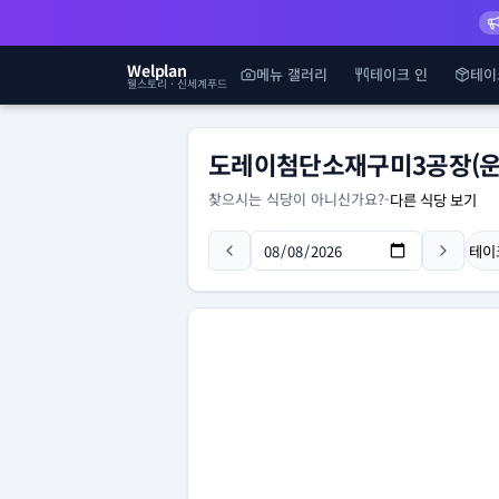
Welplan
메뉴 갤러리
테이크 인
테이
웰스토리 · 신세계푸드
도레이첨단소재구미3공장(운
찾으시는 식당이 아니신가요?
-
다른 식당 보기
테이