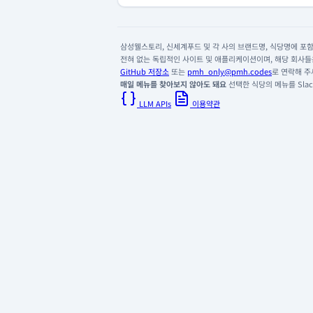
삼성웰스토리, 신세계푸드 및 각 사의 브랜드명, 식당명에 포함된
전혀 없는 독립적인 사이트 및 애플리케이션이며, 해당 회사들은
GitHub 저장소
또는
pmh_only@pmh.codes
로 연락해 주
매일 메뉴를 찾아보지 않아도 돼요
선택한 식당의 메뉴를 Slack
LLM APIs
이용약관