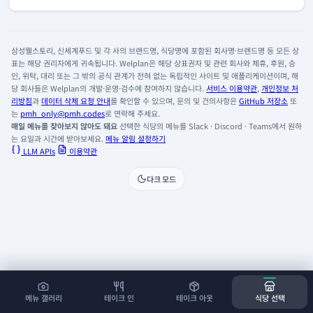
삼성웰스토리, 신세계푸드 및 각 사의 브랜드명, 식당명에 포함된 회사명·브랜드명 등 모든 상
표는 해당 권리자에게 귀속됩니다. Welplan은 해당 상표권자 및 관련 회사와 제휴, 후원, 승
인, 위탁, 대리 또는 그 밖의 공식 관계가 전혀 없는 독립적인 사이트 및 애플리케이션이며, 해
당 회사들은 Welplan의 개발·운영·검수에 참여하지 않습니다.
서비스 이용약관
,
개인정보 처
리방침
과
데이터 삭제 요청 안내
를 확인할 수 있으며, 문의 및 건의사항은
GitHub 저장소
또
는
pmh_only@pmh.codes
로 연락해 주세요.
매일 메뉴를 찾아보지 않아도 돼요
선택한 식당의 메뉴를 Slack · Discord · Teams에서 원하
는 요일과 시간에 받아보세요.
메뉴 알림 설정하기
LLM APIs
이용약관
다크 모드
메뉴 갤러리
테이크 인
테이크 아웃
식당 선택