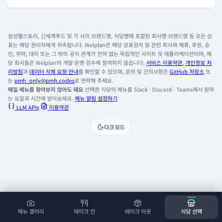
삼성웰스토리, 신세계푸드 및 각 사의 브랜드명, 식당명에 포함된 회사명·브랜드명 등 모든 상
표는 해당 권리자에게 귀속됩니다. Welplan은 해당 상표권자 및 관련 회사와 제휴, 후원, 승
인, 위탁, 대리 또는 그 밖의 공식 관계가 전혀 없는 독립적인 사이트 및 애플리케이션이며, 해
당 회사들은 Welplan의 개발·운영·검수에 참여하지 않습니다.
서비스 이용약관
,
개인정보 처
리방침
과
데이터 삭제 요청 안내
를 확인할 수 있으며, 문의 및 건의사항은
GitHub 저장소
또
는
pmh_only@pmh.codes
로 연락해 주세요.
매일 메뉴를 찾아보지 않아도 돼요
선택한 식당의 메뉴를 Slack · Discord · Teams에서 원하
는 요일과 시간에 받아보세요.
메뉴 알림 설정하기
LLM APIs
이용약관
다크 모드
메뉴 갤러리
테이크 인
테이크 아웃
식당 선택