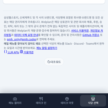
삼성웰스토리, 신세계푸드 및 각 사의 브랜드명, 식당명에 포함된 회사명·브랜드명 등 모든 상
표는 해당 권리자에게 귀속됩니다. Welplan은 해당 상표권자 및 관련 회사와 제휴, 후원, 승
인, 위탁, 대리 또는 그 밖의 공식 관계가 전혀 없는 독립적인 사이트 및 애플리케이션이며, 해
당 회사들은 Welplan의 개발·운영·검수에 참여하지 않습니다.
서비스 이용약관
,
개인정보 처
리방침
과
데이터 삭제 요청 안내
를 확인할 수 있으며, 문의 및 건의사항은
GitHub 저장소
또
는
pmh_only@pmh.codes
로 연락해 주세요.
매일 메뉴를 찾아보지 않아도 돼요
선택한 식당의 메뉴를 Slack · Discord · Teams에서 원하
는 요일과 시간에 받아보세요.
메뉴 알림 설정하기
LLM APIs
이용약관
다크 모드
메뉴 갤러리
테이크 인
테이크 아웃
식당 선택