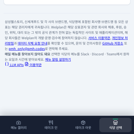
삼성웰스토리, 신세계푸드 및 각 사의 브랜드명, 식당명에 포함된 회사명·브랜드명 등 모든 상
표는 해당 권리자에게 귀속됩니다. Welplan은 해당 상표권자 및 관련 회사와 제휴, 후원, 승
인, 위탁, 대리 또는 그 밖의 공식 관계가 전혀 없는 독립적인 사이트 및 애플리케이션이며, 해
당 회사들은 Welplan의 개발·운영·검수에 참여하지 않습니다.
서비스 이용약관
,
개인정보 처
리방침
과
데이터 삭제 요청 안내
를 확인할 수 있으며, 문의 및 건의사항은
GitHub 저장소
또
는
pmh_only@pmh.codes
로 연락해 주세요.
매일 메뉴를 찾아보지 않아도 돼요
선택한 식당의 메뉴를 Slack · Discord · Teams에서 원하
는 요일과 시간에 받아보세요.
메뉴 알림 설정하기
LLM APIs
이용약관
메뉴 갤러리
테이크 인
테이크 아웃
식당 선택