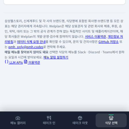
삼성웰스토리, 신세계푸드 및 각 사의 브랜드명, 식당명에 포함된 회사명·브랜드명 등 모든 상
표는 해당 권리자에게 귀속됩니다. Welplan은 해당 상표권자 및 관련 회사와 제휴, 후원, 승
인, 위탁, 대리 또는 그 밖의 공식 관계가 전혀 없는 독립적인 사이트 및 애플리케이션이며, 해
당 회사들은 Welplan의 개발·운영·검수에 참여하지 않습니다.
서비스 이용약관
,
개인정보 처
리방침
과
데이터 삭제 요청 안내
를 확인할 수 있으며, 문의 및 건의사항은
GitHub 저장소
또
는
pmh_only@pmh.codes
로 연락해 주세요.
매일 메뉴를 찾아보지 않아도 돼요
선택한 식당의 메뉴를 Slack · Discord · Teams에서 원하
는 요일과 시간에 받아보세요.
메뉴 알림 설정하기
LLM APIs
이용약관
메뉴 갤러리
테이크 인
테이크 아웃
식당 선택