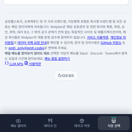
삼성웰스토리, 신세계푸드 및 각 사의 브랜드명, 식당명에 포함된 회사명·브랜드명 등 모든 상
표는 해당 권리자에게 귀속됩니다. Welplan은 해당 상표권자 및 관련 회사와 제휴, 후원, 승
인, 위탁, 대리 또는 그 밖의 공식 관계가 전혀 없는 독립적인 사이트 및 애플리케이션이며, 해
당 회사들은 Welplan의 개발·운영·검수에 참여하지 않습니다.
서비스 이용약관
,
개인정보 처
리방침
과
데이터 삭제 요청 안내
를 확인할 수 있으며, 문의 및 건의사항은
GitHub 저장소
또
는
pmh_only@pmh.codes
로 연락해 주세요.
매일 메뉴를 찾아보지 않아도 돼요
선택한 식당의 메뉴를 Slack · Discord · Teams에서 원하
는 요일과 시간에 받아보세요.
메뉴 알림 설정하기
LLM APIs
이용약관
다크 모드
메뉴 갤러리
테이크 인
테이크 아웃
식당 선택