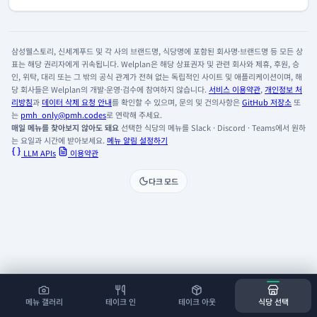
삼성웰스토리, 신세계푸드 및 각 사의 브랜드명, 식당명에 포함된 회사명·브랜드명 등 모든 상
표는 해당 권리자에게 귀속됩니다. Welplan은 해당 상표권자 및 관련 회사와 제휴, 후원, 승
인, 위탁, 대리 또는 그 밖의 공식 관계가 전혀 없는 독립적인 사이트 및 애플리케이션이며, 해
당 회사들은 Welplan의 개발·운영·검수에 참여하지 않습니다.
서비스 이용약관
,
개인정보 처
리방침
과
데이터 삭제 요청 안내
를 확인할 수 있으며, 문의 및 건의사항은
GitHub 저장소
또
는
pmh_only@pmh.codes
로 연락해 주세요.
매일 메뉴를 찾아보지 않아도 돼요
선택한 식당의 메뉴를 Slack · Discord · Teams에서 원하
는 요일과 시간에 받아보세요.
메뉴 알림 설정하기
LLM APIs
이용약관
다크 모드
메뉴 갤러리
테이크 인
테이크 아웃
식당 선택