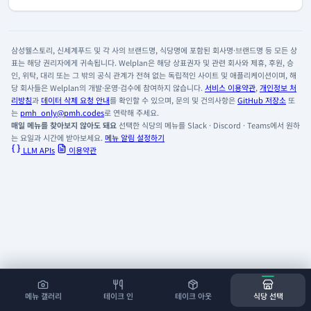
삼성웰스토리, 신세계푸드 및 각 사의 브랜드명, 식당명에 포함된 회사명·브랜드명 등 모든 상
표는 해당 권리자에게 귀속됩니다. Welplan은 해당 상표권자 및 관련 회사와 제휴, 후원, 승
인, 위탁, 대리 또는 그 밖의 공식 관계가 전혀 없는 독립적인 사이트 및 애플리케이션이며, 해
당 회사들은 Welplan의 개발·운영·검수에 참여하지 않습니다.
서비스 이용약관
,
개인정보 처
리방침
과
데이터 삭제 요청 안내
를 확인할 수 있으며, 문의 및 건의사항은
GitHub 저장소
또
는
pmh_only@pmh.codes
로 연락해 주세요.
매일 메뉴를 찾아보지 않아도 돼요
선택한 식당의 메뉴를 Slack · Discord · Teams에서 원하
는 요일과 시간에 받아보세요.
메뉴 알림 설정하기
LLM APIs
이용약관
메뉴 갤러리
테이크 인
테이크 아웃
식당 선택