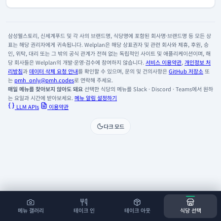
삼성웰스토리, 신세계푸드 및 각 사의 브랜드명, 식당명에 포함된 회사명·브랜드명 등 모든 상
표는 해당 권리자에게 귀속됩니다. Welplan은 해당 상표권자 및 관련 회사와 제휴, 후원, 승
인, 위탁, 대리 또는 그 밖의 공식 관계가 전혀 없는 독립적인 사이트 및 애플리케이션이며, 해
당 회사들은 Welplan의 개발·운영·검수에 참여하지 않습니다.
서비스 이용약관
,
개인정보 처
리방침
과
데이터 삭제 요청 안내
를 확인할 수 있으며, 문의 및 건의사항은
GitHub 저장소
또
는
pmh_only@pmh.codes
로 연락해 주세요.
매일 메뉴를 찾아보지 않아도 돼요
선택한 식당의 메뉴를 Slack · Discord · Teams에서 원하
는 요일과 시간에 받아보세요.
메뉴 알림 설정하기
LLM APIs
이용약관
다크 모드
메뉴 갤러리
테이크 인
테이크 아웃
식당 선택