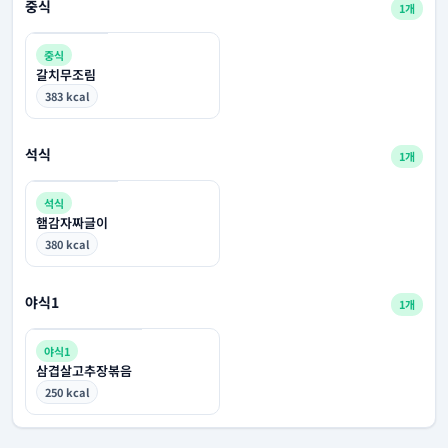
중식
1개
중식
갈치무조림
383 kcal
석식
1개
석식
햄감자짜글이
380 kcal
야식1
1개
야식1
삼겹살고추장볶음
250 kcal