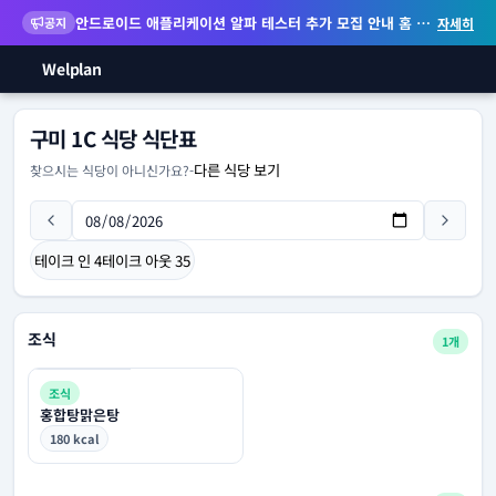
안드로이드 애플리케이션 알파 테스터 추가 모집 안내
홈 화면 위젯 등 지원
공지
자세히
Welplan
구미 1C 식당 식단표
다른 식당 보기
찾으시는 식당이 아니신가요?
-
테이크 인
4
테이크 아웃
35
조식
1개
조식
홍합탕맑은탕
180 kcal