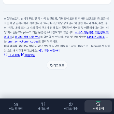
삼성웰스토리, 신세계푸드 및 각 사의 브랜드명, 식당명에 포함된 회사명·브랜드명 등 모든 상
표는 해당 권리자에게 귀속됩니다. Welplan은 해당 상표권자 및 관련 회사와 제휴, 후원, 승
인, 위탁, 대리 또는 그 밖의 공식 관계가 전혀 없는 독립적인 사이트 및 애플리케이션이며, 해
당 회사들은 Welplan의 개발·운영·검수에 참여하지 않습니다.
서비스 이용약관
,
개인정보 처
리방침
과
데이터 삭제 요청 안내
를 확인할 수 있으며, 문의 및 건의사항은
GitHub 저장소
또
는
pmh_only@pmh.codes
로 연락해 주세요.
매일 메뉴를 찾아보지 않아도 돼요
선택한 식당의 메뉴를 Slack · Discord · Teams에서 원하
는 요일과 시간에 받아보세요.
메뉴 알림 설정하기
LLM APIs
이용약관
다크 모드
메뉴 갤러리
테이크 인
테이크 아웃
식당 선택