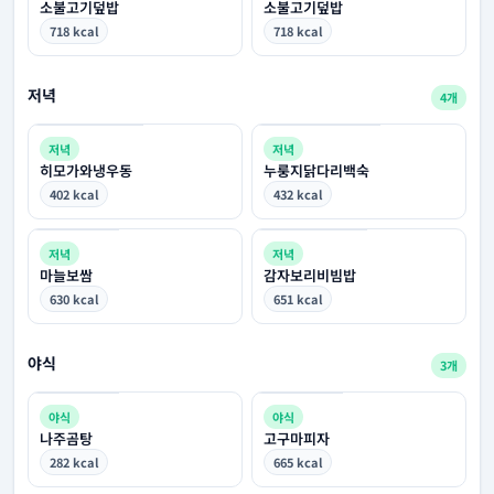
소불고기덮밥
소불고기덮밥
718 kcal
718 kcal
저녁
4개
저녁
저녁
히모가와냉우동
누룽지닭다리백숙
402 kcal
432 kcal
저녁
저녁
마늘보쌈
감자보리비빔밥
630 kcal
651 kcal
야식
3개
야식
야식
나주곰탕
고구마피자
282 kcal
665 kcal