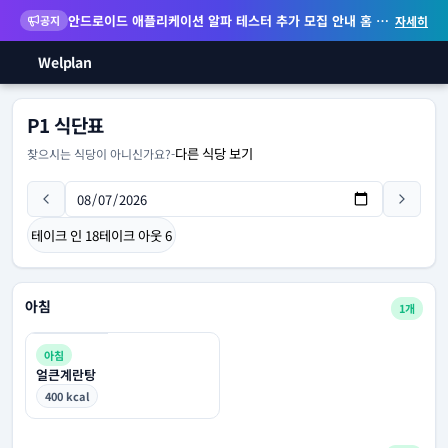
안드로이드 애플리케이션 알파 테스터 추가 모집 안내
홈 화면 위젯 등 지원
공지
자세히
Welplan
P1 식단표
다른 식당 보기
찾으시는 식당이 아니신가요?
-
테이크 인
18
테이크 아웃
6
아침
1개
아침
얼큰계란탕
400 kcal