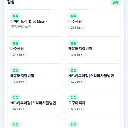
점심
10개
점심
점심
다이어트식(Diet Meal)
나주곰탕
(영양 정보 없음)
282 kcal
점심
점심
나주곰탕
매운돼지갈비찜
282 kcal
388 kcal
점심
점심
매운돼지갈비찜
NEW[후이펑]스리라차물냉면
388 kcal
625 kcal
점심
점심
NEW[후이펑]스리라차물냉면
고구마피자
625 kcal
665 kcal
점심
점심