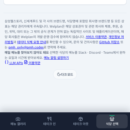
삼성웰스토리, 신세계푸드 및 각 사의 브랜드명, 식당명에 포함된 회사명·브랜드명 등 모든 상
표는 해당 권리자에게 귀속됩니다. Welplan은 해당 상표권자 및 관련 회사와 제휴, 후원, 승
인, 위탁, 대리 또는 그 밖의 공식 관계가 전혀 없는 독립적인 사이트 및 애플리케이션이며, 해
당 회사들은 Welplan의 개발·운영·검수에 참여하지 않습니다.
서비스 이용약관
,
개인정보 처
리방침
과
데이터 삭제 요청 안내
를 확인할 수 있으며, 문의 및 건의사항은
GitHub 저장소
또
는
pmh_only@pmh.codes
로 연락해 주세요.
매일 메뉴를 찾아보지 않아도 돼요
선택한 식당의 메뉴를 Slack · Discord · Teams에서 원하
는 요일과 시간에 받아보세요.
메뉴 알림 설정하기
LLM APIs
이용약관
다크 모드
메뉴 갤러리
테이크 인
테이크 아웃
식당 선택