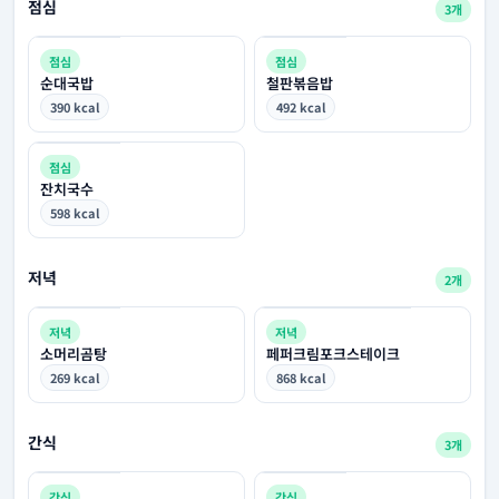
점심
3개
점심
점심
순대국밥
철판볶음밥
390 kcal
492 kcal
점심
잔치국수
598 kcal
저녁
2개
저녁
저녁
소머리곰탕
페퍼크림포크스테이크
269 kcal
868 kcal
간식
3개
간식
간식