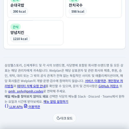
순대국밥
잔치국수
390 kcal
598 kcal
간식
양념치킨
1210 kcal
삼성웰스토리, 신세계푸드 및 각 사의 브랜드명, 식당명에 포함된 회사명·브랜드명 등 모든 상
표는 해당 권리자에게 귀속됩니다. Welplan은 해당 상표권자 및 관련 회사와 제휴, 후원, 승
인, 위탁, 대리 또는 그 밖의 공식 관계가 전혀 없는 독립적인 사이트 및 애플리케이션이며, 해
당 회사들은 Welplan의 개발·운영·검수에 참여하지 않습니다.
서비스 이용약관
,
개인정보 처
리방침
과
데이터 삭제 요청 안내
를 확인할 수 있으며, 문의 및 건의사항은
GitHub 저장소
또
는
pmh_only@pmh.codes
로 연락해 주세요.
매일 메뉴를 찾아보지 않아도 돼요
선택한 식당의 메뉴를 Slack · Discord · Teams에서 원하
는 요일과 시간에 받아보세요.
메뉴 알림 설정하기
LLM APIs
이용약관
다크 모드