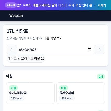
안드로이드 애플리케이션 알파 테스터 추가 모집 안내
홈 화면 위젯 등 지원
공지
자세히
Welplan
17L 식단표
다른 식당 보기
찾으시는 식당이 아니신가요?
-
테이크 인
10
테이크 아웃
16
아침
2개
아침
아침
우거지해장국
들깨수제비
233 kcal
519 kcal