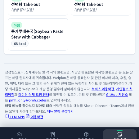
선택형 Take out
선택형 Take out
(영양 정보 없음)
(영양 정보 없음)
아침
콩가루배춧국(Soybean Paste
Stew with Cabbage)
68 kcal
삼성웰스토리, 신세계푸드 및 각 사의 브랜드명, 식당명에 포함된 회사명·브랜드명 등 모든 상
표는 해당 권리자에게 귀속됩니다. Welplan은 해당 상표권자 및 관련 회사와 제휴, 후원, 승
인, 위탁, 대리 또는 그 밖의 공식 관계가 전혀 없는 독립적인 사이트 및 애플리케이션이며, 해
당 회사들은 Welplan의 개발·운영·검수에 참여하지 않습니다.
서비스 이용약관
,
개인정보 처
리방침
과
데이터 삭제 요청 안내
를 확인할 수 있으며, 문의 및 건의사항은
GitHub 저장소
또
는
pmh_only@pmh.codes
로 연락해 주세요.
매일 메뉴를 찾아보지 않아도 돼요
선택한 식당의 메뉴를 Slack · Discord · Teams에서 원하
는 요일과 시간에 받아보세요.
메뉴 알림 설정하기
LLM APIs
이용약관