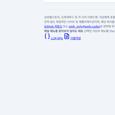
삼성웰스토리, 신세계푸드 및 각 사의 브랜드명, 식당명에 포함된
전혀 없는 독립적인 사이트 및 애플리케이션이며, 해당 회사들은
GitHub 저장소
또는
pmh_only@pmh.codes
로 연락해 주
매일 메뉴를 찾아보지 않아도 돼요
선택한 식당의 메뉴를 Slack
LLM APIs
이용약관