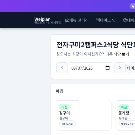
Welplan
메뉴 갤러리
테이크 인
테이
웰스토리 · 신세계푸드
전자구미2캠퍼스2식당 식단
찾으시는 식당이 아니신가요?
-
다른 식당 보기
테이
아침
아침
아침
김구이
꽃게탕
김구이
꽃게탕
81 kcal
930 kcal