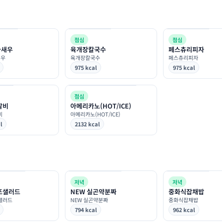
점심
점심
라새우
육개장칼국수
페스츄리피자
새우
육개장칼국수
페스츄리피자
975 kcal
975 kcal
점심
갈비
아메리카노(HOT/ICE)
비
아메리카노(HOT/ICE)
l
2132 kcal
저녁
저녁
또샐러드
NEW 실곤약분짜
중화식잡채밥
샐러드
NEW 실곤약분짜
중화식잡채밥
794 kcal
962 kcal