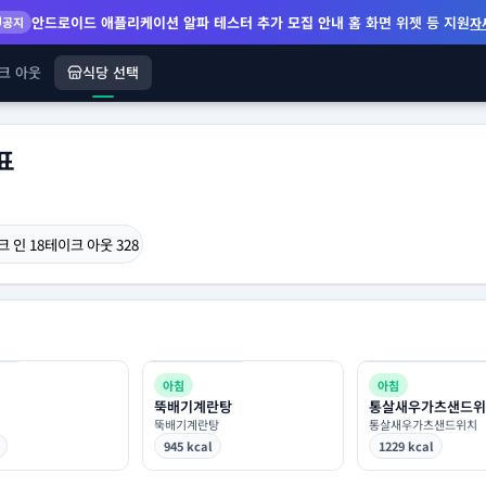
안드로이드 애플리케이션 알파 테스터 추가 모집 안내
홈 화면 위젯 등 지원
공지
자
크 아웃
식당 선택
표
크 인
18
테이크 아웃
328
아침
아침
뚝배기계란탕
통살새우가츠샌드위
뚝배기계란탕
통살새우가츠샌드위치
945 kcal
1229 kcal