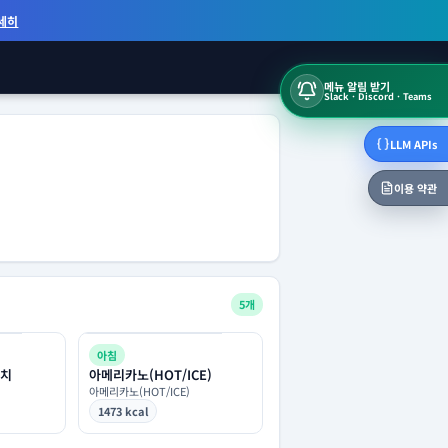
세히
메뉴 알림 받기
Slack · Discord · Teams
LLM APIs
이용 약관
5개
아침
치
아메리카노(HOT/ICE)
아메리카노(HOT/ICE)
1473 kcal