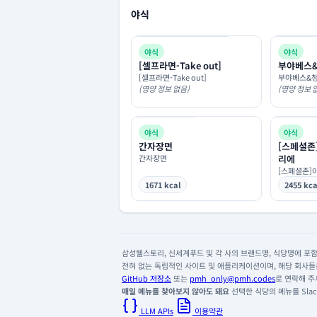
야식
야식
야식
[셀프라면-Take out]
부야베스
[셀프라면-Take out]
부야베스&
(영양 정보 없음)
(영양 정보 
야식
야식
간자장면
[스페셜존
간자장면
리에
[스페셜존]
1671 kcal
2455 kca
삼성웰스토리, 신세계푸드 및 각 사의 브랜드명, 식당명에 포함된
전혀 없는 독립적인 사이트 및 애플리케이션이며, 해당 회사들은
GitHub 저장소
또는
pmh_only@pmh.codes
로 연락해 주
매일 메뉴를 찾아보지 않아도 돼요
선택한 식당의 메뉴를 Slack
LLM APIs
이용약관