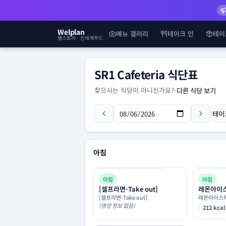
Welplan
메뉴 갤러리
테이크 인
테이
웰스토리 · 신세계푸드
SR1 Cafeteria 식단표
찾으시는 식당이 아니신가요?
-
다른 식당 보기
테이
아침
아침
아침
[셀프라면-Take out]
레몬아이
[셀프라면-Take out]
레몬아이스
(영양 정보 없음)
212 kcal