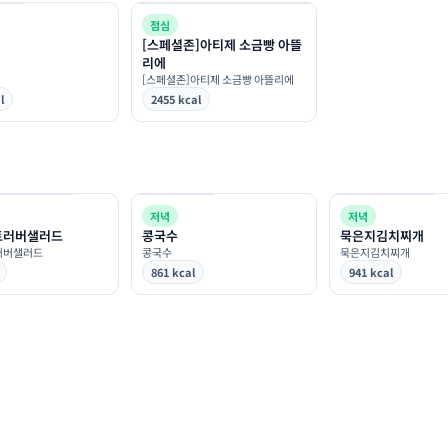
점심
[스페셜존]아티제 소금빵 아뜰
리에
[스페셜존]아티제 소금빵 아뜰리에
l
2455 kcal
저녁
저녁
트러버샐러드
콩국수
묵은지김치찌개
러버샐러드
콩국수
묵은지김치찌개
861 kcal
941 kcal