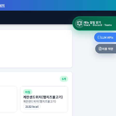
세히
메뉴 알림 받기
Slack · Discord · Teams
LLM APIs
이용 약관
6개
아침
계란샌드위치(햄치즈불고기)
계란샌드위치(햄치즈불고기)
2132 kcal