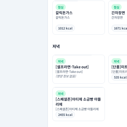
점심
점심
갈릭돈가스
간자장면
갈릭돈가스
간자장면
1012 kcal
1671 kca
저녁
저녁
저녁
[셀프라면-Take out]
[단품]미
[셀프라면-Take out]
[단품]미트
(영양 정보 없음)
535 kcal
저녁
[스페셜존]아티제 소금빵 아뜰
리에
[스페셜존]아티제 소금빵 아뜰리에
2455 kcal