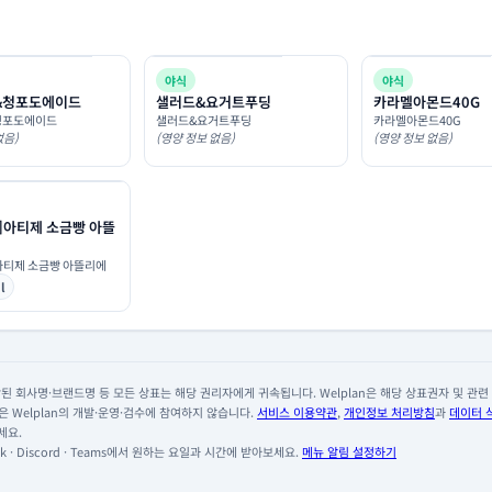
야식
야식
&청포도에이드
샐러드&요거트푸딩
카라멜아몬드40G
청포도에이드
샐러드&요거트푸딩
카라멜아몬드40G
없음)
(영양 정보 없음)
(영양 정보 없음)
]아티제 소금빵 아뜰
아티제 소금빵 아뜰리에
l
 회사명·브랜드명 등 모든 상표는 해당 권리자에게 귀속됩니다. Welplan은 해당 상표권자 및 관련 회
 Welplan의 개발·운영·검수에 참여하지 않습니다.
서비스 이용약관
,
개인정보 처리방침
과
데이터 
세요.
 · Discord · Teams에서 원하는 요일과 시간에 받아보세요.
메뉴 알림 설정하기