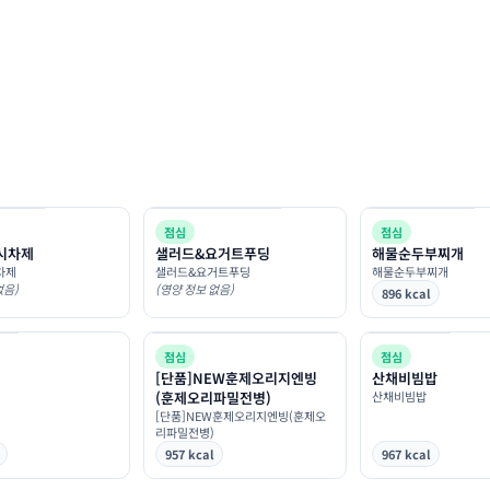
점심
점심
 시차제
샐러드&요거트푸딩
해물순두부찌개
차제
샐러드&요거트푸딩
해물순두부찌개
없음)
(영양 정보 없음)
896 kcal
점심
점심
[단품]NEW훈제오리지엔빙
산채비빔밥
(훈제오리파밀전병)
산채비빔밥
[단품]NEW훈제오리지엔빙(훈제오
리파밀전병)
957 kcal
967 kcal