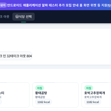
안드로이드 애플리케이션 알파 테스터 추가 모집 안내
홈 화면 위젯 등 지원
공지
자
크 아웃
식당 선택
크 인
32
테이크 아웃
804
아침
아침
스티
황태곰탕
호박고추장찌개
티
황태곰탕
호박고추장찌개
1162 kcal
1182 kcal