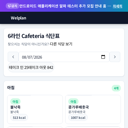
안드로이드 애플리케이션 알파 테스터 추가 모집 안내
홈 화면 위젯 등 지원
공지
자세히
Welplan
6라인 Cafeteria 식단표
다른 식당 보기
찾으시는 식당이 아니신가요?
-
테이크 인
25
테이크 아웃
842
아침
4개
아침
아침
불낙죽
콩가루배춧국
불낙죽
콩가루배춧국
513 kcal
1007 kcal