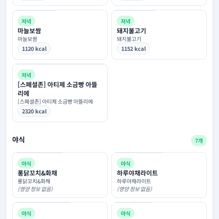
저녁
저녁
마늘보쌈
돼지불고기
마늘보쌈
돼지불고기
1120 kcal
1152 kcal
저녁
[스페셜존] 아티제 소금빵 아뜰
리에
[스페셜존] 아티제 소금빵 아뜰리에
2320 kcal
야식
7개
야식
야식
롱닭꼬치&화채
하루야채라이트
롱닭꼬치&화채
하루야채라이트
(영양 정보 없음)
(영양 정보 없음)
야식
야식