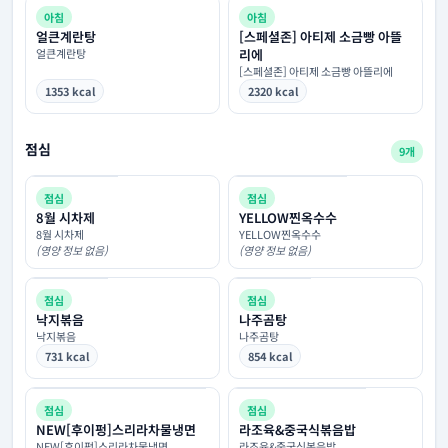
아침
아침
얼큰계란탕
[스페셜존] 아티제 소금빵 아뜰
얼큰계란탕
리에
[스페셜존] 아티제 소금빵 아뜰리에
1353 kcal
2320 kcal
점심
9개
점심
점심
8월 시차제
YELLOW찐옥수수
8월 시차제
YELLOW찐옥수수
(영양 정보 없음)
(영양 정보 없음)
점심
점심
낙지볶음
나주곰탕
낙지볶음
나주곰탕
731 kcal
854 kcal
점심
점심
NEW[후이펑]스리라차물냉면
라조육&중국식볶음밥
NEW[후이펑]스리라차물냉면
라조육&중국식볶음밥