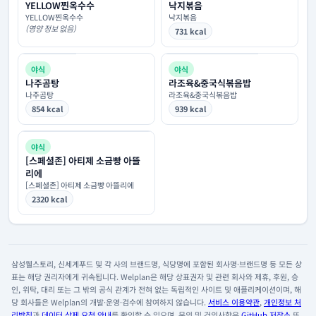
YELLOW찐옥수수
낙지볶음
YELLOW찐옥수수
낙지볶음
(영양 정보 없음)
731 kcal
야식
야식
나주곰탕
라조육&중국식볶음밥
나주곰탕
라조육&중국식볶음밥
854 kcal
939 kcal
야식
[스페셜존] 아티제 소금빵 아뜰
리에
[스페셜존] 아티제 소금빵 아뜰리에
2320 kcal
삼성웰스토리, 신세계푸드 및 각 사의 브랜드명, 식당명에 포함된 회사명·브랜드명 등 모든 상
표는 해당 권리자에게 귀속됩니다. Welplan은 해당 상표권자 및 관련 회사와 제휴, 후원, 승
인, 위탁, 대리 또는 그 밖의 공식 관계가 전혀 없는 독립적인 사이트 및 애플리케이션이며, 해
당 회사들은 Welplan의 개발·운영·검수에 참여하지 않습니다.
서비스 이용약관
,
개인정보 처
리방침
과
데이터 삭제 요청 안내
를 확인할 수 있으며, 문의 및 건의사항은
GitHub 저장소
또