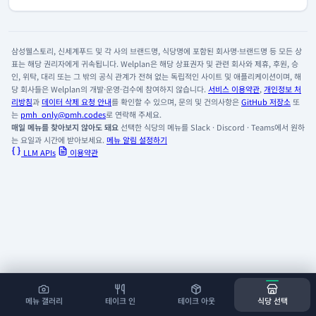
삼성웰스토리, 신세계푸드 및 각 사의 브랜드명, 식당명에 포함된 회사명·브랜드명 등 모든 상
표는 해당 권리자에게 귀속됩니다. Welplan은 해당 상표권자 및 관련 회사와 제휴, 후원, 승
인, 위탁, 대리 또는 그 밖의 공식 관계가 전혀 없는 독립적인 사이트 및 애플리케이션이며, 해
당 회사들은 Welplan의 개발·운영·검수에 참여하지 않습니다.
서비스 이용약관
,
개인정보 처
리방침
과
데이터 삭제 요청 안내
를 확인할 수 있으며, 문의 및 건의사항은
GitHub 저장소
또
는
pmh_only@pmh.codes
로 연락해 주세요.
매일 메뉴를 찾아보지 않아도 돼요
선택한 식당의 메뉴를 Slack · Discord · Teams에서 원하
는 요일과 시간에 받아보세요.
메뉴 알림 설정하기
LLM APIs
이용약관
메뉴 갤러리
테이크 인
테이크 아웃
식당 선택