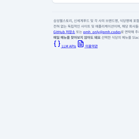
삼성웰스토리, 신세계푸드 및 각 사의 브랜드명, 식당명에 포함된
전혀 없는 독립적인 사이트 및 애플리케이션이며, 해당 회사들은
GitHub 저장소
또는
pmh_only@pmh.codes
로 연락해 주
매일 메뉴를 찾아보지 않아도 돼요
선택한 식당의 메뉴를 Slack
LLM APIs
이용약관