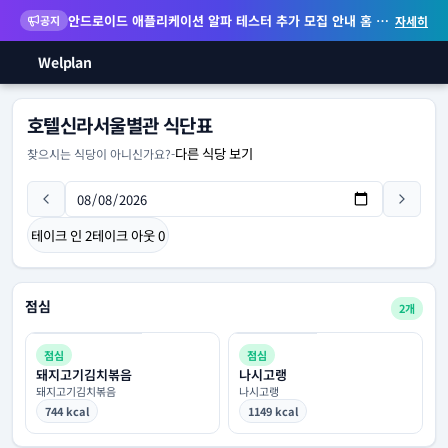
안드로이드 애플리케이션 알파 테스터 추가 모집 안내
홈 화면 위젯 등 지원
공지
자세히
Welplan
호텔신라서울별관 식단표
다른 식당 보기
찾으시는 식당이 아니신가요?
-
테이크 인
2
테이크 아웃
0
점심
2개
점심
점심
돼지고기김치볶음
나시고랭
돼지고기김치볶음
나시고랭
744 kcal
1149 kcal