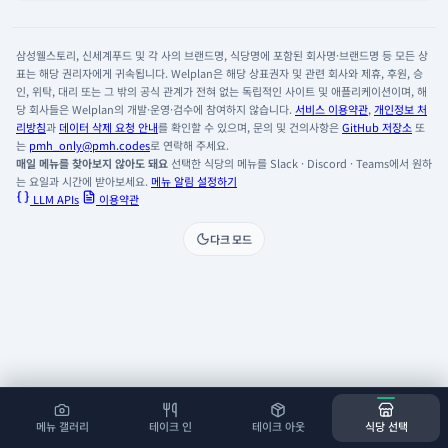
삼성웰스토리, 신세계푸드 및 각 사의 브랜드명, 식당명에 포함된 회사명·브랜드명 등 모든 상
표는 해당 권리자에게 귀속됩니다. Welplan은 해당 상표권자 및 관련 회사와 제휴, 후원, 승
인, 위탁, 대리 또는 그 밖의 공식 관계가 전혀 없는 독립적인 사이트 및 애플리케이션이며, 해
당 회사들은 Welplan의 개발·운영·검수에 참여하지 않습니다.
서비스 이용약관
,
개인정보 처
리방침
과
데이터 삭제 요청 안내
를 확인할 수 있으며, 문의 및 건의사항은
GitHub 저장소
또
는
pmh_only@pmh.codes
로 연락해 주세요.
매일 메뉴를 찾아보지 않아도 돼요
선택한 식당의 메뉴를 Slack · Discord · Teams에서 원하
는 요일과 시간에 받아보세요.
메뉴 알림 설정하기
LLM APIs
이용약관
다크 모드
메뉴 갤러리
테이크 인
테이크 아웃
식당 선택