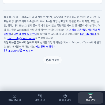
삼성웰스토리, 신세계푸드 및 각 사의 브랜드명, 식당명에 포함된 회사명·브랜드명 등 모든 상
표는 해당 권리자에게 귀속됩니다. Welplan은 해당 상표권자 및 관련 회사와 제휴, 후원, 승
인, 위탁, 대리 또는 그 밖의 공식 관계가 전혀 없는 독립적인 사이트 및 애플리케이션이며, 해
당 회사들은 Welplan의 개발·운영·검수에 참여하지 않습니다.
서비스 이용약관
,
개인정보 처
리방침
과
데이터 삭제 요청 안내
를 확인할 수 있으며, 문의 및 건의사항은
GitHub 저장소
또
는
pmh_only@pmh.codes
로 연락해 주세요.
매일 메뉴를 찾아보지 않아도 돼요
선택한 식당의 메뉴를 Slack · Discord · Teams에서 원하
는 요일과 시간에 받아보세요.
메뉴 알림 설정하기
LLM APIs
이용약관
다크 모드
메뉴 갤러리
테이크 인
테이크 아웃
식당 선택