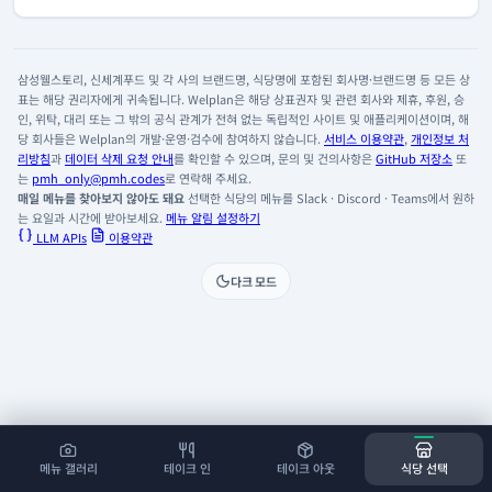
삼성웰스토리, 신세계푸드 및 각 사의 브랜드명, 식당명에 포함된 회사명·브랜드명 등 모든 상
표는 해당 권리자에게 귀속됩니다. Welplan은 해당 상표권자 및 관련 회사와 제휴, 후원, 승
인, 위탁, 대리 또는 그 밖의 공식 관계가 전혀 없는 독립적인 사이트 및 애플리케이션이며, 해
당 회사들은 Welplan의 개발·운영·검수에 참여하지 않습니다.
서비스 이용약관
,
개인정보 처
리방침
과
데이터 삭제 요청 안내
를 확인할 수 있으며, 문의 및 건의사항은
GitHub 저장소
또
는
pmh_only@pmh.codes
로 연락해 주세요.
매일 메뉴를 찾아보지 않아도 돼요
선택한 식당의 메뉴를 Slack · Discord · Teams에서 원하
는 요일과 시간에 받아보세요.
메뉴 알림 설정하기
LLM APIs
이용약관
다크 모드
메뉴 갤러리
테이크 인
테이크 아웃
식당 선택