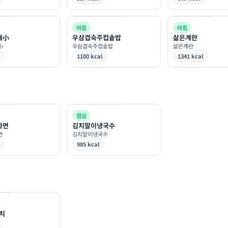
아침
아침
개小
우삼겹숙주컵솥밥
삶은계란
小
우삼겹숙주컵솥밥
삶은계란
1100 kcal
1341 kcal
점심
라면
김치말이냉국수
면
김치말이냉국수
985 kcal
치