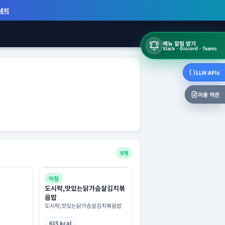
세히
메뉴 알림 받기
Slack · Discord · Teams
LLM APIs
이용 약관
9개
아침
도시락,맛있는닭가슴살김치볶
음밥
도시락,맛있는닭가슴살김치볶음밥
615 kcal