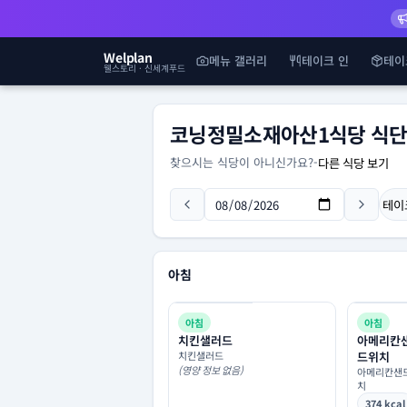
Welplan
메뉴 갤러리
테이크 인
테이
웰스토리 · 신세계푸드
코닝정밀소재아산1식당 식
찾으시는 식당이 아니신가요?
-
다른 식당 보기
테이
아침
아침
아침
치킨샐러드
아메리칸
치킨샐러드
드위치
(영양 정보 없음)
아메리칸샌
치
374 kcal