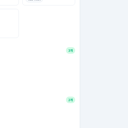
3개
2개