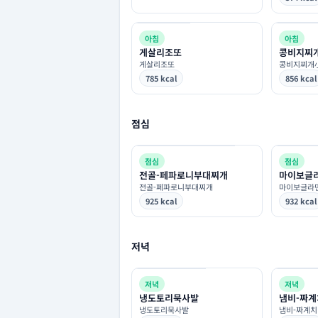
아침
아침
게살리조또
콩비지찌
게살리조또
콩비지찌개
785 kcal
856 kcal
점심
점심
점심
전골-페파로니부대찌개
마이보글
전골-페파로니부대찌개
마이보글라
925 kcal
932 kcal
저녁
저녁
저녁
냉도토리묵사발
냄비-짜계
냉도토리묵사발
냄비-짜계치