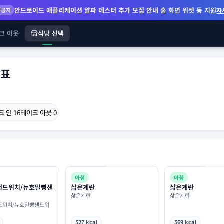
안드로이드 애플리케이션 알파 테스터 추가 모집 안내
홈 화면 위젯 등 지원
공지
자
크 아웃
식당 선택
단표
크 인
16
테이크 아웃
0
아침
아침
샌드위치/뉴호밀빵샌
삶은계란
삶은계란
삶은계란
삶은계란
드위치/뉴호밀빵샌드위
527 kcal
569 kcal