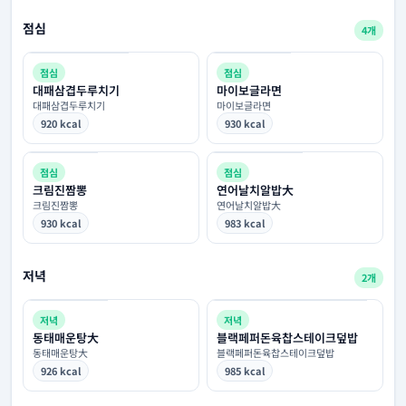
점심
4개
점심
점심
대패삼겹두루치기
마이보글라면
대패삼겹두루치기
마이보글라면
920 kcal
930 kcal
점심
점심
크림진짬뽕
연어날치알밥大
크림진짬뽕
연어날치알밥大
930 kcal
983 kcal
저녁
2개
저녁
저녁
동태매운탕大
블랙페퍼돈육찹스테이크덮밥
동태매운탕大
블랙페퍼돈육찹스테이크덮밥
926 kcal
985 kcal