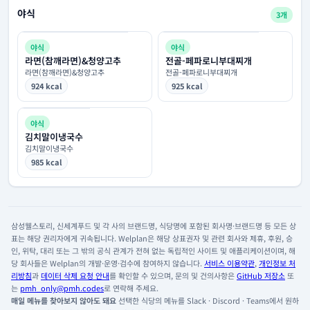
야식
3개
야식
야식
라면(참깨라면)&청양고추
전골-페파로니부대찌개
라면(참깨라면)&청양고추
전골-페파로니부대찌개
924 kcal
925 kcal
야식
김치말이냉국수
김치말이냉국수
985 kcal
삼성웰스토리, 신세계푸드 및 각 사의 브랜드명, 식당명에 포함된 회사명·브랜드명 등 모든 상
표는 해당 권리자에게 귀속됩니다. Welplan은 해당 상표권자 및 관련 회사와 제휴, 후원, 승
인, 위탁, 대리 또는 그 밖의 공식 관계가 전혀 없는 독립적인 사이트 및 애플리케이션이며, 해
당 회사들은 Welplan의 개발·운영·검수에 참여하지 않습니다.
서비스 이용약관
,
개인정보 처
리방침
과
데이터 삭제 요청 안내
를 확인할 수 있으며, 문의 및 건의사항은
GitHub 저장소
또
는
pmh_only@pmh.codes
로 연락해 주세요.
매일 메뉴를 찾아보지 않아도 돼요
선택한 식당의 메뉴를 Slack · Discord · Teams에서 원하