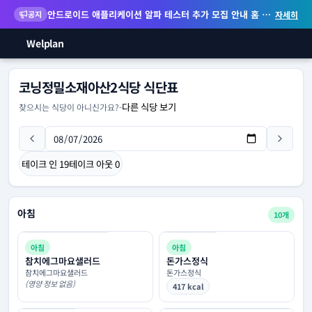
안드로이드 애플리케이션 알파 테스터 추가 모집 안내
홈 화면 위젯 등 지원
공지
자세히
Welplan
코닝정밀소재아산2식당 식단표
다른 식당 보기
찾으시는 식당이 아니신가요?
-
테이크 인
19
테이크 아웃
0
아침
10개
아침
아침
참치에그마요샐러드
돈가스정식
참치에그마요샐러드
돈가스정식
(영양 정보 없음)
417 kcal