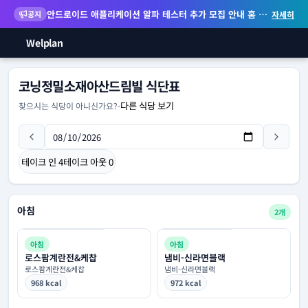
안드로이드 애플리케이션 알파 테스터 추가 모집 안내
홈 화면 위젯 등 지원
공지
자세히
Welplan
코닝정밀소재아산드림빌 식단표
다른 식당 보기
찾으시는 식당이 아니신가요?
-
테이크 인
4
테이크 아웃
0
아침
2개
아침
아침
로스팜계란전&케찹
냄비-신라면블랙
로스팜계란전&케찹
냄비-신라면블랙
968 kcal
972 kcal