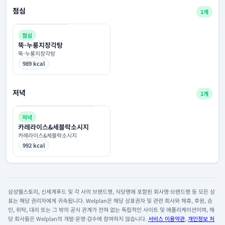
점심
1개
점심
뚝-누룽지장각탕
뚝-누룽지장각탕
989 kcal
저녁
1개
저녁
카레라이스&세블락소시지
카레라이스&세블락소시지
992 kcal
삼성웰스토리, 신세계푸드 및 각 사의 브랜드명, 식당명에 포함된 회사명·브랜드명 등 모든 상
표는 해당 권리자에게 귀속됩니다. Welplan은 해당 상표권자 및 관련 회사와 제휴, 후원, 승
인, 위탁, 대리 또는 그 밖의 공식 관계가 전혀 없는 독립적인 사이트 및 애플리케이션이며, 해
당 회사들은 Welplan의 개발·운영·검수에 참여하지 않습니다.
서비스 이용약관
,
개인정보 처