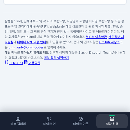
삼성웰스토리, 신세계푸드 및 각 사의 브랜드명, 식당명에 포함된 회사명·브랜드명 등 모든 상
표는 해당 권리자에게 귀속됩니다. Welplan은 해당 상표권자 및 관련 회사와 제휴, 후원, 승
인, 위탁, 대리 또는 그 밖의 공식 관계가 전혀 없는 독립적인 사이트 및 애플리케이션이며, 해
당 회사들은 Welplan의 개발·운영·검수에 참여하지 않습니다.
서비스 이용약관
,
개인정보 처
리방침
과
데이터 삭제 요청 안내
를 확인할 수 있으며, 문의 및 건의사항은
GitHub 저장소
또
는
pmh_only@pmh.codes
로 연락해 주세요.
매일 메뉴를 찾아보지 않아도 돼요
선택한 식당의 메뉴를 Slack · Discord · Teams에서 원하
는 요일과 시간에 받아보세요.
메뉴 알림 설정하기
LLM APIs
이용약관
메뉴 갤러리
테이크 인
테이크 아웃
식당 선택