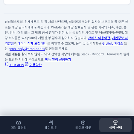
삼성웰스토리, 신세계푸드 및 각 사의 브랜드명, 식당명에 포함된 회사명·브랜드명 등 모든 상
표는 해당 권리자에게 귀속됩니다. Welplan은 해당 상표권자 및 관련 회사와 제휴, 후원, 승
인, 위탁, 대리 또는 그 밖의 공식 관계가 전혀 없는 독립적인 사이트 및 애플리케이션이며, 해
당 회사들은 Welplan의 개발·운영·검수에 참여하지 않습니다.
서비스 이용약관
,
개인정보 처
리방침
과
데이터 삭제 요청 안내
를 확인할 수 있으며, 문의 및 건의사항은
GitHub 저장소
또
는
pmh_only@pmh.codes
로 연락해 주세요.
매일 메뉴를 찾아보지 않아도 돼요
선택한 식당의 메뉴를 Slack · Discord · Teams에서 원하
는 요일과 시간에 받아보세요.
메뉴 알림 설정하기
LLM APIs
이용약관
메뉴 갤러리
테이크 인
테이크 아웃
식당 선택