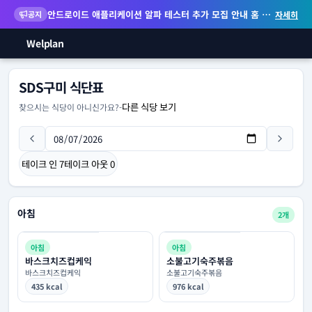
안드로이드 애플리케이션 알파 테스터 추가 모집 안내
홈 화면 위젯 등 지원
공지
자세히
Welplan
SDS구미 식단표
다른 식당 보기
찾으시는 식당이 아니신가요?
-
테이크 인
7
테이크 아웃
0
아침
2개
아침
아침
바스크치즈컵케익
소불고기숙주볶음
바스크치즈컵케익
소불고기숙주볶음
435 kcal
976 kcal