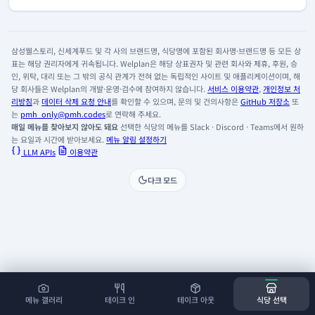
삼성웰스토리, 신세계푸드 및 각 사의 브랜드명, 식당명에 포함된 회사명·브랜드명 등 모든 상
표는 해당 권리자에게 귀속됩니다. Welplan은 해당 상표권자 및 관련 회사와 제휴, 후원, 승
인, 위탁, 대리 또는 그 밖의 공식 관계가 전혀 없는 독립적인 사이트 및 애플리케이션이며, 해
당 회사들은 Welplan의 개발·운영·검수에 참여하지 않습니다.
서비스 이용약관
,
개인정보 처
리방침
과
데이터 삭제 요청 안내
를 확인할 수 있으며, 문의 및 건의사항은
GitHub 저장소
또
는
pmh_only@pmh.codes
로 연락해 주세요.
매일 메뉴를 찾아보지 않아도 돼요
선택한 식당의 메뉴를 Slack · Discord · Teams에서 원하
는 요일과 시간에 받아보세요.
메뉴 알림 설정하기
LLM APIs
이용약관
다크 모드
메뉴 갤러리
테이크 인
테이크 아웃
식당 선택