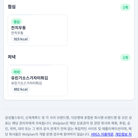
점심
1개
점심
잔치우동
잔치우동
915 kcal
저녁
1개
저녁
유린기소스가자미튀김
유린기소스가자미튀김
892 kcal
삼성웰스토리, 신세계푸드 및 각 사의 브랜드명, 식당명에 포함된 회사명·브랜드명 등 모든 상
표는 해당 권리자에게 귀속됩니다. Welplan은 해당 상표권자 및 관련 회사와 제휴, 후원, 승
인, 위탁, 대리 또는 그 밖의 공식 관계가 전혀 없는 독립적인 사이트 및 애플리케이션이며, 해
당 회사들은 Welplan의 개발·운영·검수에 참여하지 않습니다.
서비스 이용약관
,
개인정보 처