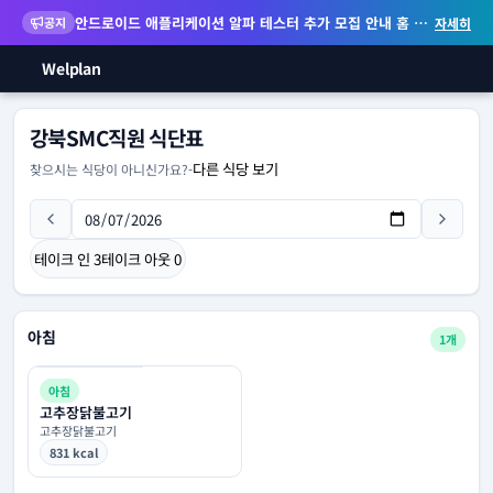
안드로이드 애플리케이션 알파 테스터 추가 모집 안내
홈 화면 위젯 등 지원
공지
자세히
Welplan
강북SMC직원 식단표
다른 식당 보기
찾으시는 식당이 아니신가요?
-
테이크 인
3
테이크 아웃
0
아침
1개
아침
고추장닭불고기
고추장닭불고기
831 kcal