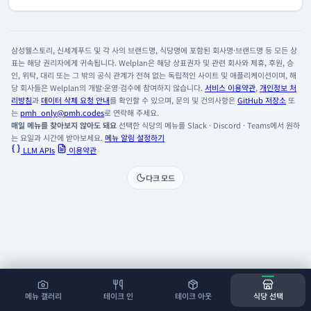
삼성웰스토리, 신세계푸드 및 각 사의 브랜드명, 식당명에 포함된 회사명·브랜드명 등 모든 상
표는 해당 권리자에게 귀속됩니다. Welplan은 해당 상표권자 및 관련 회사와 제휴, 후원, 승
인, 위탁, 대리 또는 그 밖의 공식 관계가 전혀 없는 독립적인 사이트 및 애플리케이션이며, 해
당 회사들은 Welplan의 개발·운영·검수에 참여하지 않습니다.
서비스 이용약관
,
개인정보 처
리방침
과
데이터 삭제 요청 안내
를 확인할 수 있으며, 문의 및 건의사항은
GitHub 저장소
또
는
pmh_only@pmh.codes
로 연락해 주세요.
매일 메뉴를 찾아보지 않아도 돼요
선택한 식당의 메뉴를 Slack · Discord · Teams에서 원하
는 요일과 시간에 받아보세요.
메뉴 알림 설정하기
LLM APIs
이용약관
다크 모드
메뉴 갤러리
테이크 인
테이크 아웃
식당 선택