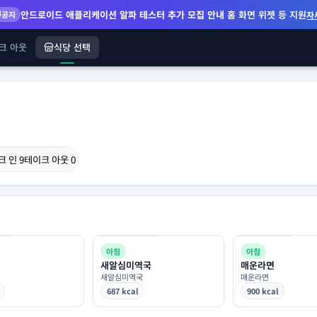
안드로이드 애플리케이션 알파 테스터 추가 모집 안내
홈 화면 위젯 등 지원
공지
자
크 아웃
식당 선택
크 인
9
테이크 아웃
0
아침
아침
새알심미역국
매운라면
새알심미역국
매운라면
687 kcal
900 kcal