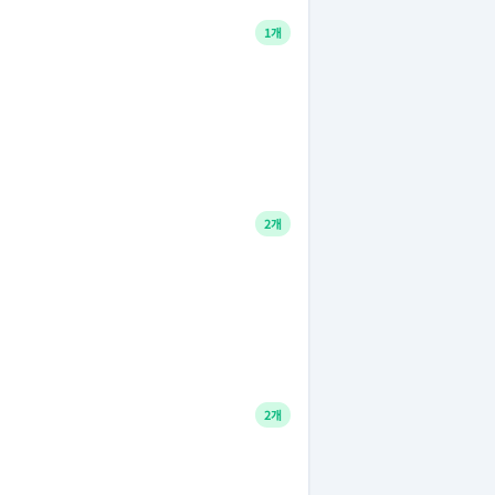
1개
2개
2개