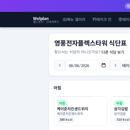
Welplan
메뉴 갤러리
테이크 인
테이
웰스토리 · 신세계푸드
영풍전자플렉스타워 식단표
찾으시는 식당이 아니신가요?
-
다른 식당 보기
테이
아침
아침
아침
케이준치킨샌드위치
삼각김밥
케이준치킨샌드위치
삼각김밥
388 kcal
510 kcal