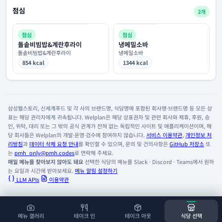
점심
2개
점심
점심
돌솥비빔밥&계란후라이
냉메밀소바
돌솥비빔밥&계란후라이
냉메밀소바
854 kcal
1344 kcal
삼성웰스토리, 신세계푸드 및 각 사의 브랜드명, 식당명에 포함된 회사명·브랜드명 등 모든 상
표는 해당 권리자에게 귀속됩니다. Welplan은 해당 상표권자 및 관련 회사와 제휴, 후원, 승
인, 위탁, 대리 또는 그 밖의 공식 관계가 전혀 없는 독립적인 사이트 및 애플리케이션이며, 해
당 회사들은 Welplan의 개발·운영·검수에 참여하지 않습니다.
서비스 이용약관
,
개인정보 처
리방침
과
데이터 삭제 요청 안내
를 확인할 수 있으며, 문의 및 건의사항은
GitHub 저장소
또
는
pmh_only@pmh.codes
로 연락해 주세요.
매일 메뉴를 찾아보지 않아도 돼요
선택한 식당의 메뉴를 Slack · Discord · Teams에서 원하
는 요일과 시간에 받아보세요.
메뉴 알림 설정하기
LLM APIs
이용약관
메뉴 갤러리
테이크 인
테이크 아웃
식당 선택