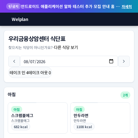
안드로이드 애플리케이션 알파 테스터 추가 모집 안내
홈 화면 위젯 등 지원
공지
자세히
Welplan
우리금융상암센터 식단표
다른 식당 보기
찾으시는 식당이 아니신가요?
-
테이크 인
4
테이크 아웃
0
아침
2개
아침
아침
스크램블에그
만두라면
스크램블에그
만두라면
682 kcal
1108 kcal