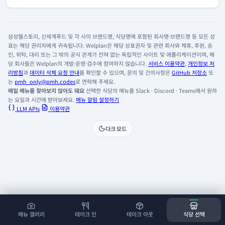
삼성웰스토리, 신세계푸드 및 각 사의 브랜드명, 식당명에 포함된 회사명·브랜드명 등 모든 상
표는 해당 권리자에게 귀속됩니다. Welplan은 해당 상표권자 및 관련 회사와 제휴, 후원, 승
인, 위탁, 대리 또는 그 밖의 공식 관계가 전혀 없는 독립적인 사이트 및 애플리케이션이며, 해
당 회사들은 Welplan의 개발·운영·검수에 참여하지 않습니다.
서비스 이용약관
,
개인정보 처
리방침
과
데이터 삭제 요청 안내
를 확인할 수 있으며, 문의 및 건의사항은
GitHub 저장소
또
는
pmh_only@pmh.codes
로 연락해 주세요.
매일 메뉴를 찾아보지 않아도 돼요
선택한 식당의 메뉴를 Slack · Discord · Teams에서 원하
는 요일과 시간에 받아보세요.
메뉴 알림 설정하기
LLM APIs
이용약관
다크 모드
메뉴 갤러리
테이크 인
테이크 아웃
식당 선택